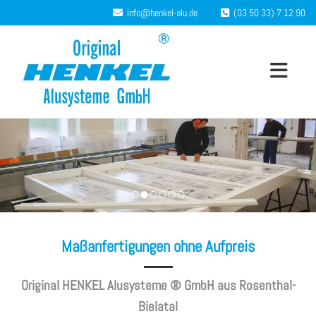
Zum Inhalt springen
info@henkel-alu.de
(03 50 33) 7 12 90


Maßanfertigungen ohne Aufpreis
Original HENKEL Alusysteme ® GmbH aus Rosenthal-
Bielatal