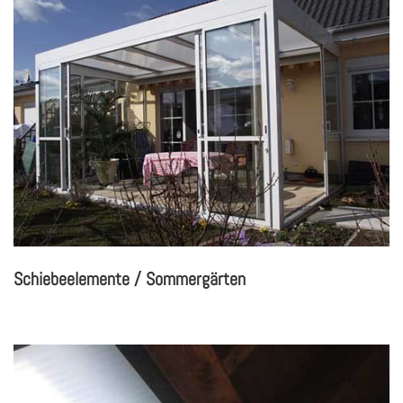
Schie­be­ele­men­te / Som­mer­gär­ten