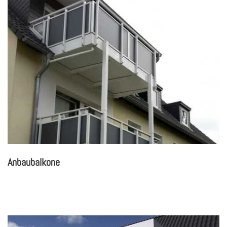
An­baub­al­ko­ne