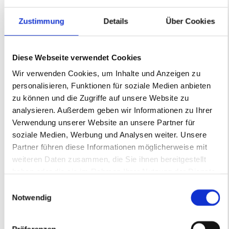
Maß.
Zustimmung
Details
Über Cookies
Diese Webseite verwendet Cookies
Wir verwenden Cookies, um Inhalte und Anzeigen zu
personalisieren, Funktionen für soziale Medien anbieten
zu können und die Zugriffe auf unsere Website zu
analysieren. Außerdem geben wir Informationen zu Ihrer
Verwendung unserer Website an unsere Partner für
soziale Medien, Werbung und Analysen weiter. Unsere
Partner führen diese Informationen möglicherweise mit
weiteren Daten zusammen, die Sie ihnen bereitgestellt
haben oder die sie im Rahmen Ihrer Nutzung der Dienste
gesammelt haben.
Einwilligungsauswahl
Notwendig
Ter­ras­sen­kon­struk­tio­nen
Präferenzen