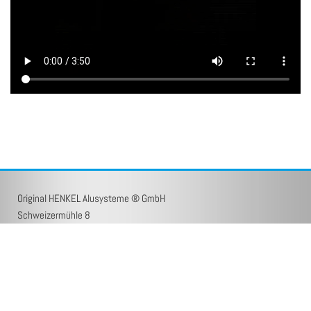
Original HENKEL Alusysteme ® GmbH
Schweizermühle 8
01824 Rosenthal-Bielatal
(03 50 33) 7 12 90

(03 50 33) 7 10 30

info@henkel-alu.de
