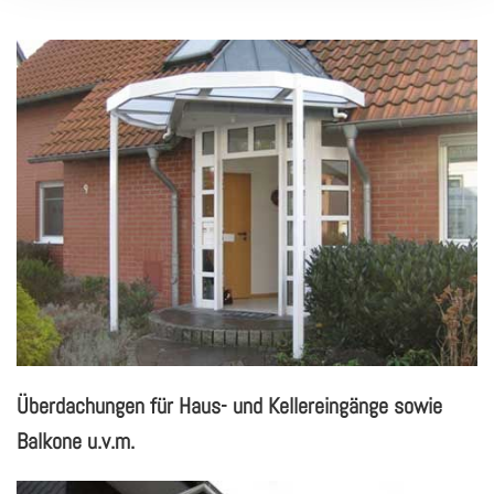
Über­da­chun­gen für Haus- und Kel­ler­ein­gän­ge sowie
Bal­ko­ne u.v.m.