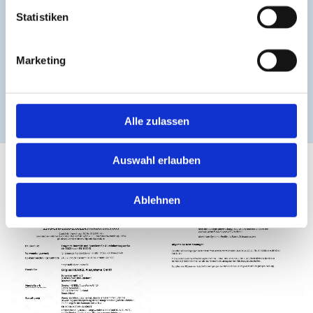
Statistiken
Marketing
Alle zulassen
Auswahl erlauben
Von der Produktion bis zur Endmontage, alles
aus einer Hand.
Ablehnen