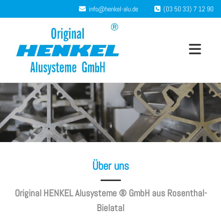
Zum Inhalt springen
info@henkel-alu.de
(03 50 33) 7 12 90


Über uns
Original HENKEL Alusysteme ® GmbH aus Rosenthal-
Bielatal