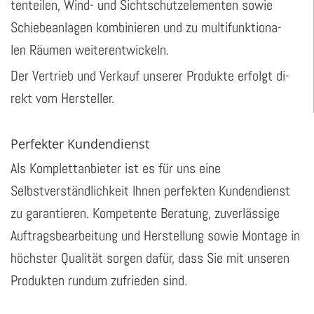
ten­tei­len, Wind- und Sicht­schut­z­ele­men­ten sowie
Schie­be­an­la­gen kom­bi­nie­ren und zu mul­ti­funk­tio­na­
len Räu­men wei­ter­ent­wi­ckeln.
Der Ver­trieb und Ver­kauf un­se­rer Pro­duk­te er­folgt di­
rekt vom Her­stel­ler.
Perfekter Kundendienst
Als Komplettanbieter ist es für uns eine
Selbstverständlichkeit Ihnen perfekten Kundendienst
zu garantieren. Kompetente Beratung, zuverlässige
Auftragsbearbeitung und Herstellung sowie Montage in
höchster Qualität sorgen dafür, dass Sie mit unseren
Produkten rundum zufrieden sind.