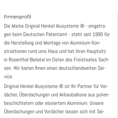
Firmenprofil
Die Marke Ori­gi­nal Hen­kel Alu­sys­te­me ® - ein­ge­tra­
gen beim Deut­schen Pa­tent­amt - steht seit 1990 für
die Her­stel­lung und Mon­ta­ge von Alu­mi­ni­um-Kon­
struk­tio­nen rund ums Haus und hat ihren Haupt­sitz
in Ro­sen­thal-Biela­tal im Osten des Frei­staa­tes Sach­
sen. Wir bie­ten Ihnen einen deutsch­land­wei­ten Ser­
vice.
Ori­gi­nal Hen­kel Alu­sys­te­me ® ist Ihr Part­ner für Vor­
dä­cher, Über­da­chun­gen und An­baub­al­ko­ne aus pul­ver­
be­schich­te­tem oder elo­xier­tem Alu­mi­ni­um. Un­se­re
Über­da­chun­gen und Vor­dä­cher las­sen sich mit Sei­