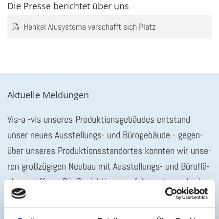
Die Presse berichtet über uns
Henkel Alusysteme verschafft sich Platz
Aktuelle Meldungen
Vis-a -vis un­se­res Pro­duk­ti­ons­ge­bäu­des ent­stand
unser neues Aus­stel­lungs- und Bü­ro­ge­bäu­de - ge­gen­
über un­se­res Pro­duk­ti­ons­stand­or­tes konn­ten wir un­se­
ren groß­zü­gi­gen Neu­bau mit Aus­stel­lungs- und Bü­ro­flä­
chen er­öff­nen. Die Be­sich­ti­gung er­folgt unter vor­he­ri­
ger Ter­min­ab­spra­che.